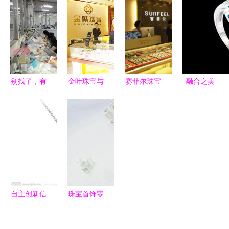
天然蜜珀与
格销量齐升
的艺术与价
而出
文具传承匠
助力零售增
值
心之美
长
别找了，有
金叶珠宝与
赛菲尔珠宝
融合之美
审美首饰工
文具用品零
| 赛菲尔 跨
从925银戒
厂 原创开
售 跨界融
界点亮文具
到文具零售
发与小单定
合的新零售
零售新光芒
的多维商业
制，打造独
之路
逻辑
特珠宝魅力
自主创新信
珠宝首饰零
誉为先 美
售的潮涌时
一坊时尚饰
刻 中宝协