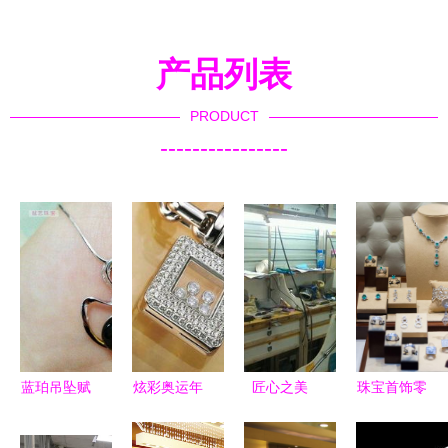
产品列表
PRODUCT
----------------
蓝珀吊坠赋
炫彩奥运年
匠心之美
珠宝首饰零
艺精品
激发钻石消
圆珠吊坠钻
售 如何在
2014 珍贵
费热 饰价
石镶嵌加工
竞争中脱颖