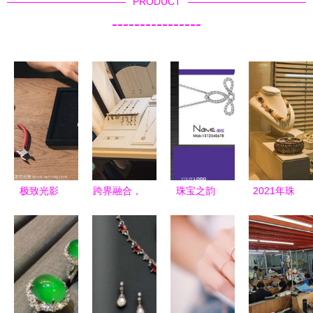
PRODUCT
----------------
极致光影
跨界融合，
珠宝之韵
2021年珠
珠宝首饰零
共创辉煌
高端零售圈
宝首饰零售
售橱窗的艺
织莺女装携
的名片哲学
项目市场分
术
手戴呗珠宝
析
与文具零售
的多元商机