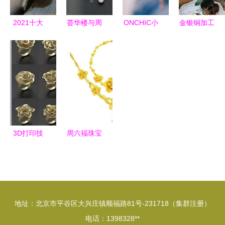
2021十大
荟华楼与周
ONCHIC小
金银铜加工
翡翠品牌
大福 珠宝
心诗创新首
首饰厂 珠
TOP排行榜
首饰零售品
饰新零售，
宝首饰零售
与翡翠成品
牌深度对比
珠宝行业迎
的全链条破
选购指南
解析
来“小心
局之道
机”变革
3D打印技
周六福珠宝
术 引领珠
与黄金回收
宝首饰与文
市场分析
具用品零售
兼论文具用
的变革
品零售的行
地址：北京市平谷区大兴庄镇顺福路81号-231718（集群注册）
业对比
电话：1398328**