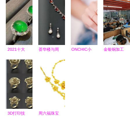
售橱窗的艺
织莺女装携
的名片哲学
项目市场分
术
手戴呗珠宝
析
与文具零售
的多元商机
2021十大
荟华楼与周
ONCHIC小
金银铜加工
翡翠品牌
大福 珠宝
心诗创新首
首饰厂 珠
TOP排行榜
首饰零售品
饰新零售，
宝首饰零售
与翡翠成品
牌深度对比
珠宝行业迎
的全链条破
选购指南
解析
来“小心
局之道
机”变革
3D打印技
周六福珠宝
术 引领珠
与黄金回收