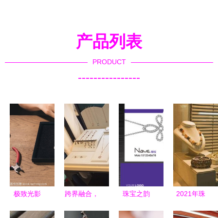
产品列表
PRODUCT
----------------
极致光影
跨界融合，
珠宝之韵
2021年珠
珠宝首饰零
共创辉煌
高端零售圈
宝首饰零售