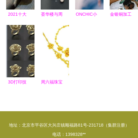
2021十大
荟华楼与周
ONCHIC小
金银铜加工
翡翠品牌
大福 珠宝
心诗创新首
首饰厂 珠
TOP排行榜
首饰零售品
饰新零售，
宝首饰零售
与翡翠成品
牌深度对比
珠宝行业迎
的全链条破
选购指南
解析
来“小心
局之道
机”变革
3D打印技
周六福珠宝
术 引领珠
与黄金回收
宝首饰与文
市场分析
具用品零售
兼论文具用
的变革
品零售的行
地址：北京市平谷区大兴庄镇顺福路81号-231718（集群注册）
业对比
电话：1398328**