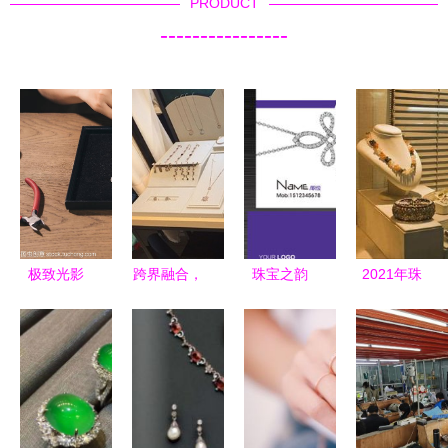
PRODUCT
----------------
极致光影
跨界融合，
珠宝之韵
2021年珠
珠宝首饰零
共创辉煌
高端零售圈
宝首饰零售
售橱窗的艺
织莺女装携
的名片哲学
项目市场分
术
手戴呗珠宝
析
与文具零售
的多元商机